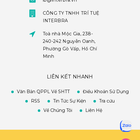
ib@interbra.vn
CÔNG TY TNHH TRÍ TUỆ
INTERBRA
Toà nhà Mộc Gia, 238-
240-242 Nguyễn Oanh,
Phường Gò Vấp, Hồ Chí
Minh
LIÊN KẾT NHANH
Văn Bản QPPL Về SHTT
Điều Khoản Sử Dụng
RSS
Tin Tức Sự Kiện
Tra cứu
Về Chúng Tôi
Liên Hệ