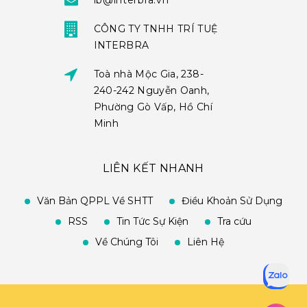
ib@interbra.vn
CÔNG TY TNHH TRÍ TUỆ
INTERBRA
Toà nhà Mộc Gia, 238-
240-242 Nguyễn Oanh,
Phường Gò Vấp, Hồ Chí
Minh
LIÊN KẾT NHANH
Văn Bản QPPL Về SHTT
Điều Khoản Sử Dụng
RSS
Tin Tức Sự Kiện
Tra cứu
Về Chúng Tôi
Liên Hệ