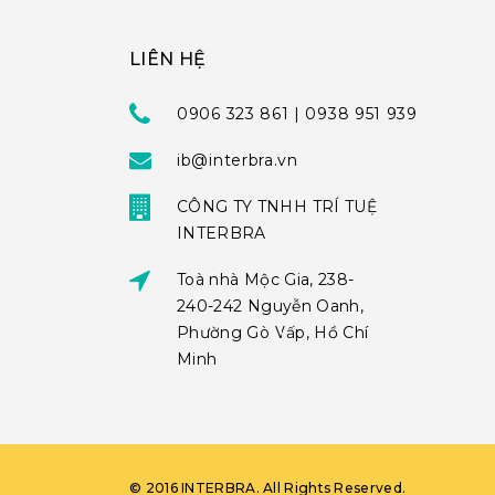
LIÊN HỆ
0906 323 861 | 0938 951 939
ib@interbra.vn
CÔNG TY TNHH TRÍ TUỆ
INTERBRA
Toà nhà Mộc Gia, 238-
240-242 Nguyễn Oanh,
Phường Gò Vấp, Hồ Chí
Minh
©
2016
INTERBRA
. All Rights Reserved.