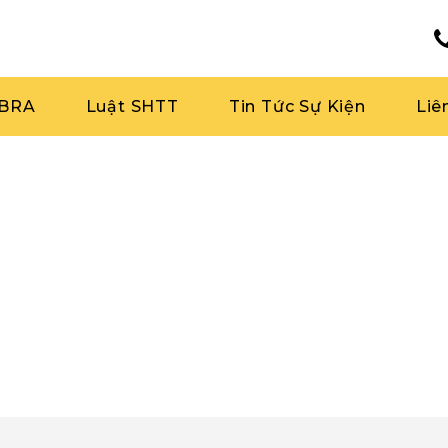
RBRA
Luật SHTT
Tin Tức Sự Kiện
Liê