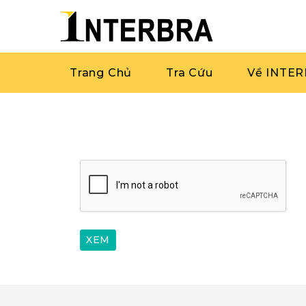
Trang Chủ
Tra Cứu
Về INTE