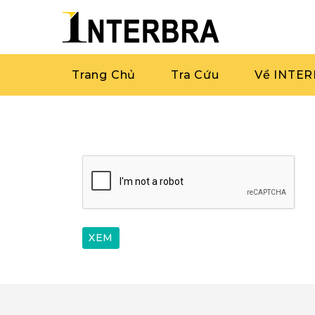
Trang Chủ
Tra Cứu
Về INTE