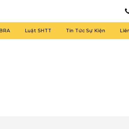
RBRA
Luật SHTT
Tin Tức Sự Kiện
Liê