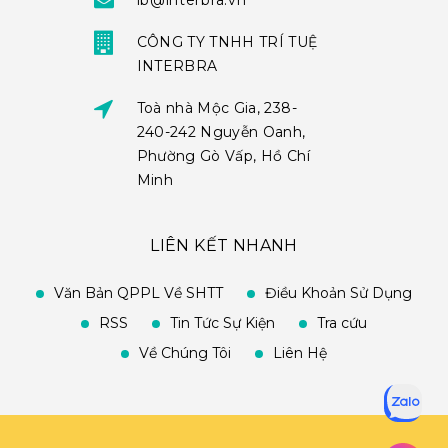
ib@interbra.vn
CÔNG TY TNHH TRÍ TUỆ
INTERBRA
Toà nhà Mộc Gia, 238-
240-242 Nguyễn Oanh,
Phường Gò Vấp, Hồ Chí
Minh
LIÊN KẾT NHANH
Văn Bản QPPL Về SHTT
Điều Khoản Sử Dụng
RSS
Tin Tức Sự Kiện
Tra cứu
Về Chúng Tôi
Liên Hệ