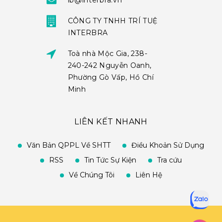
ib@interbra.vn
CÔNG TY TNHH TRÍ TUỆ
INTERBRA
Toà nhà Mộc Gia, 238-
240-242 Nguyễn Oanh,
Phường Gò Vấp, Hồ Chí
Minh
LIÊN KẾT NHANH
Văn Bản QPPL Về SHTT
Điều Khoản Sử Dụng
RSS
Tin Tức Sự Kiện
Tra cứu
Về Chúng Tôi
Liên Hệ