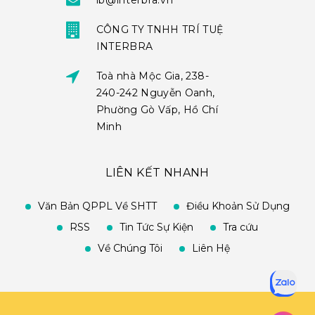
ib@interbra.vn
CÔNG TY TNHH TRÍ TUỆ
INTERBRA
Toà nhà Mộc Gia, 238-
240-242 Nguyễn Oanh,
Phường Gò Vấp, Hồ Chí
Minh
LIÊN KẾT NHANH
Văn Bản QPPL Về SHTT
Điều Khoản Sử Dụng
RSS
Tin Tức Sự Kiện
Tra cứu
Về Chúng Tôi
Liên Hệ