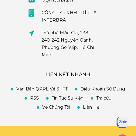
ib@interbra.vn
CÔNG TY TNHH TRÍ TUỆ
INTERBRA
Toà nhà Mộc Gia, 238-
240-242 Nguyễn Oanh,
Phường Gò Vấp, Hồ Chí
Minh
LIÊN KẾT NHANH
Văn Bản QPPL Về SHTT
Điều Khoản Sử Dụng
RSS
Tin Tức Sự Kiện
Tra cứu
Về Chúng Tôi
Liên Hệ