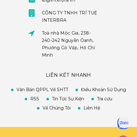
ib@interbra.vn
CÔNG TY TNHH TRÍ TUỆ
INTERBRA
Toà nhà Mộc Gia, 238-
240-242 Nguyễn Oanh,
Phường Gò Vấp, Hồ Chí
Minh
LIÊN KẾT NHANH
Văn Bản QPPL Về SHTT
Điều Khoản Sử Dụng
RSS
Tin Tức Sự Kiện
Tra cứu
Về Chúng Tôi
Liên Hệ