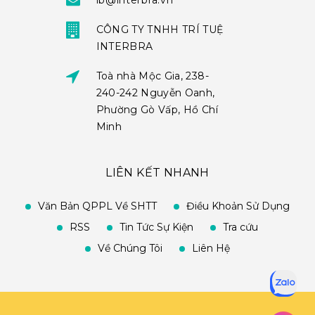
ib@interbra.vn
CÔNG TY TNHH TRÍ TUỆ
INTERBRA
Toà nhà Mộc Gia, 238-
240-242 Nguyễn Oanh,
Phường Gò Vấp, Hồ Chí
Minh
LIÊN KẾT NHANH
Văn Bản QPPL Về SHTT
Điều Khoản Sử Dụng
RSS
Tin Tức Sự Kiện
Tra cứu
Về Chúng Tôi
Liên Hệ