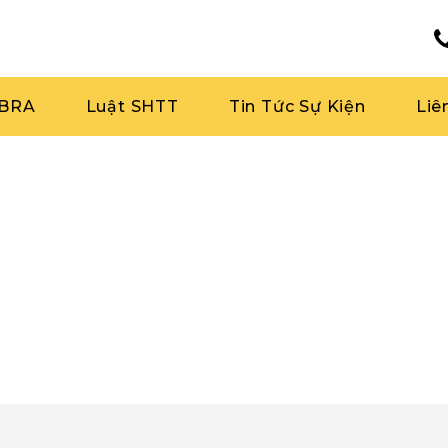
RBRA
Luật SHTT
Tin Tức Sự Kiện
Liê