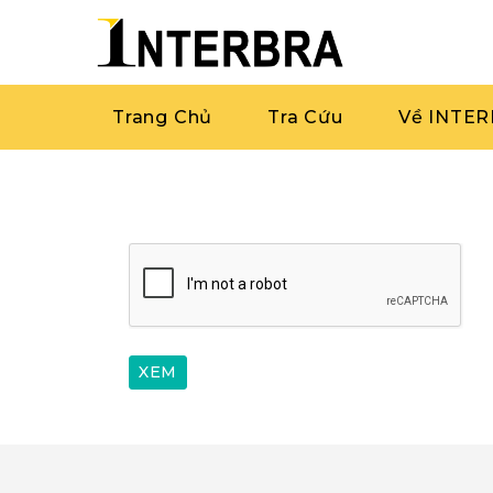
Trang Chủ
Tra Cứu
Về INTE