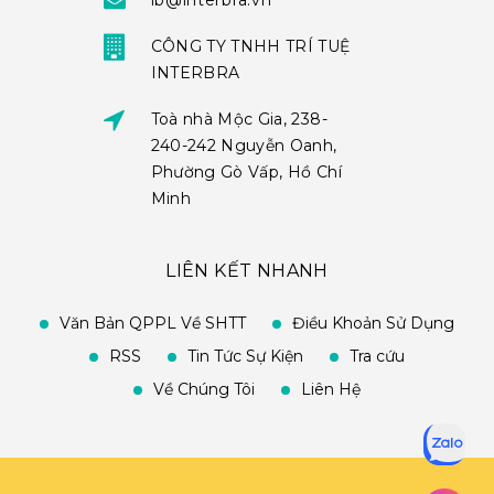
ib@interbra.vn
CÔNG TY TNHH TRÍ TUỆ
INTERBRA
Toà nhà Mộc Gia, 238-
240-242 Nguyễn Oanh,
Phường Gò Vấp, Hồ Chí
Minh
LIÊN KẾT NHANH
Văn Bản QPPL Về SHTT
Điều Khoản Sử Dụng
RSS
Tin Tức Sự Kiện
Tra cứu
Về Chúng Tôi
Liên Hệ