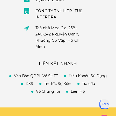
ib@interbra.vn
CÔNG TY TNHH TRÍ TUỆ
INTERBRA
Toà nhà Mộc Gia, 238-
240-242 Nguyễn Oanh,
Phường Gò Vấp, Hồ Chí
Minh
LIÊN KẾT NHANH
Văn Bản QPPL Về SHTT
Điều Khoản Sử Dụng
RSS
Tin Tức Sự Kiện
Tra cứu
Về Chúng Tôi
Liên Hệ