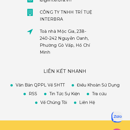
ib@interbra.vn
CÔNG TY TNHH TRÍ TUỆ
INTERBRA
Toà nhà Mộc Gia, 238-
240-242 Nguyễn Oanh,
Phường Gò Vấp, Hồ Chí
Minh
LIÊN KẾT NHANH
Văn Bản QPPL Về SHTT
Điều Khoản Sử Dụng
RSS
Tin Tức Sự Kiện
Tra cứu
Về Chúng Tôi
Liên Hệ