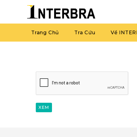
Trang Chủ
Tra Cứu
Về INTE