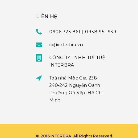
LIÊN HỆ
0906 323 861 | 0938 951 939
ib@interbra.vn
CÔNG TY TNHH TRÍ TUỆ
INTERBRA
Toà nhà Mộc Gia, 238-
240-242 Nguyễn Oanh,
Phường Gò Vấp, Hồ Chí
Minh
©
2016
INTERBRA
. All Rights Reserved.