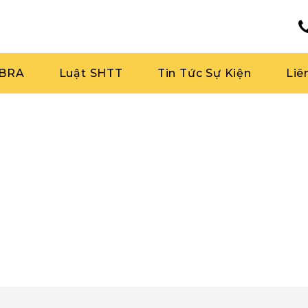
RBRA
Luật SHTT
Tin Tức Sự Kiện
Liê