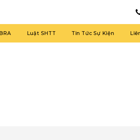
RBRA
Luật SHTT
Tin Tức Sự Kiện
Liê