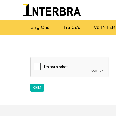
Trang Chủ
Tra Cứu
Về INTE