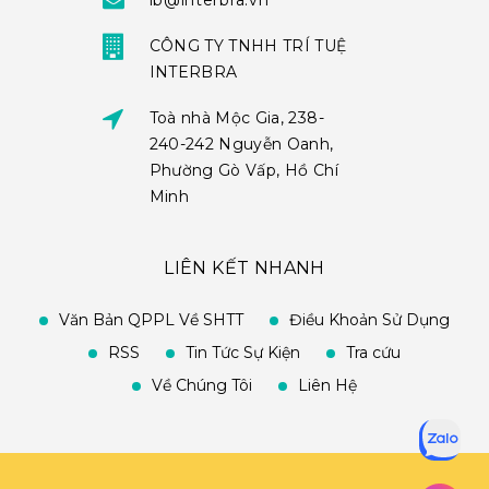
ib@interbra.vn
CÔNG TY TNHH TRÍ TUỆ
INTERBRA
Toà nhà Mộc Gia, 238-
240-242 Nguyễn Oanh,
Phường Gò Vấp, Hồ Chí
Minh
LIÊN KẾT NHANH
Văn Bản QPPL Về SHTT
Điều Khoản Sử Dụng
RSS
Tin Tức Sự Kiện
Tra cứu
Về Chúng Tôi
Liên Hệ