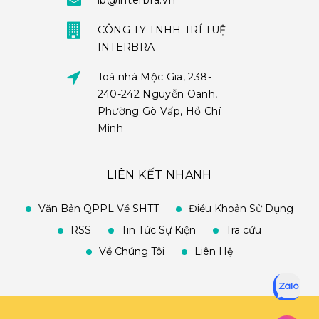
ib@interbra.vn
CÔNG TY TNHH TRÍ TUỆ
INTERBRA
Toà nhà Mộc Gia, 238-
240-242 Nguyễn Oanh,
Phường Gò Vấp, Hồ Chí
Minh
LIÊN KẾT NHANH
Văn Bản QPPL Về SHTT
Điều Khoản Sử Dụng
RSS
Tin Tức Sự Kiện
Tra cứu
Về Chúng Tôi
Liên Hệ