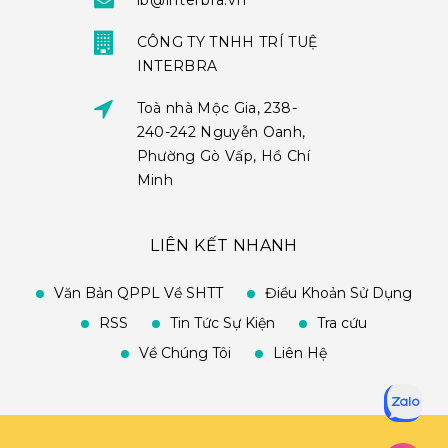
ib@interbra.vn
CÔNG TY TNHH TRÍ TUỆ
INTERBRA
Toà nhà Mộc Gia, 238-
240-242 Nguyễn Oanh,
Phường Gò Vấp, Hồ Chí
Minh
LIÊN KẾT NHANH
Văn Bản QPPL Về SHTT
Điều Khoản Sử Dụng
RSS
Tin Tức Sự Kiện
Tra cứu
Về Chúng Tôi
Liên Hệ