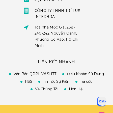
ib@interbra.vn
CÔNG TY TNHH TRÍ TUỆ
INTERBRA
Toà nhà Mộc Gia, 238-
240-242 Nguyễn Oanh,
Phường Gò Vấp, Hồ Chí
Minh
LIÊN KẾT NHANH
Văn Bản QPPL Về SHTT
Điều Khoản Sử Dụng
RSS
Tin Tức Sự Kiện
Tra cứu
Về Chúng Tôi
Liên Hệ