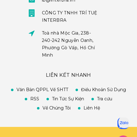
ib@interbra.vn
CÔNG TY TNHH TRÍ TUỆ
INTERBRA
Toà nhà Mộc Gia, 238-
240-242 Nguyễn Oanh,
Phường Gò Vấp, Hồ Chí
Minh
LIÊN KẾT NHANH
Văn Bản QPPL Về SHTT
Điều Khoản Sử Dụng
RSS
Tin Tức Sự Kiện
Tra cứu
Về Chúng Tôi
Liên Hệ