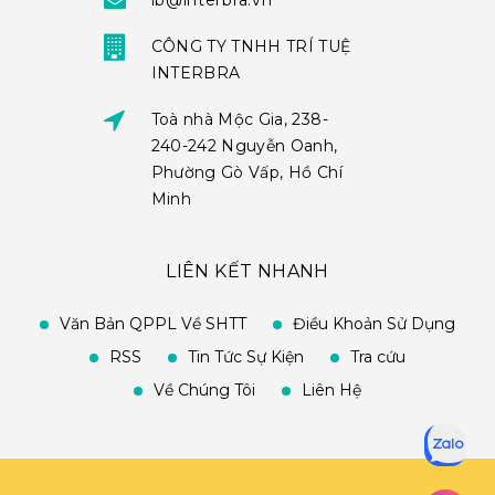
ib@interbra.vn
CÔNG TY TNHH TRÍ TUỆ
INTERBRA
Toà nhà Mộc Gia, 238-
240-242 Nguyễn Oanh,
Phường Gò Vấp, Hồ Chí
Minh
LIÊN KẾT NHANH
Văn Bản QPPL Về SHTT
Điều Khoản Sử Dụng
RSS
Tin Tức Sự Kiện
Tra cứu
Về Chúng Tôi
Liên Hệ