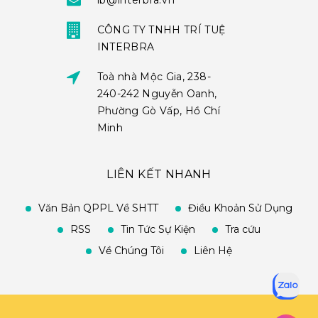
ib@interbra.vn
CÔNG TY TNHH TRÍ TUỆ
INTERBRA
Toà nhà Mộc Gia, 238-
240-242 Nguyễn Oanh,
Phường Gò Vấp, Hồ Chí
Minh
LIÊN KẾT NHANH
Văn Bản QPPL Về SHTT
Điều Khoản Sử Dụng
RSS
Tin Tức Sự Kiện
Tra cứu
Về Chúng Tôi
Liên Hệ