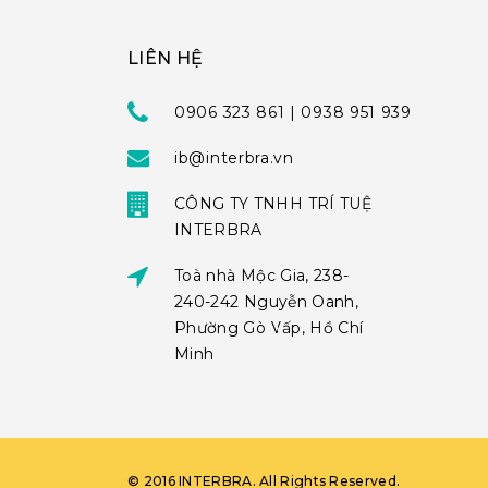
LIÊN HỆ
0906 323 861 | 0938 951 939
ib@interbra.vn
CÔNG TY TNHH TRÍ TUỆ
INTERBRA
Toà nhà Mộc Gia, 238-
240-242 Nguyễn Oanh,
Phường Gò Vấp, Hồ Chí
Minh
©
2016
INTERBRA
. All Rights Reserved.