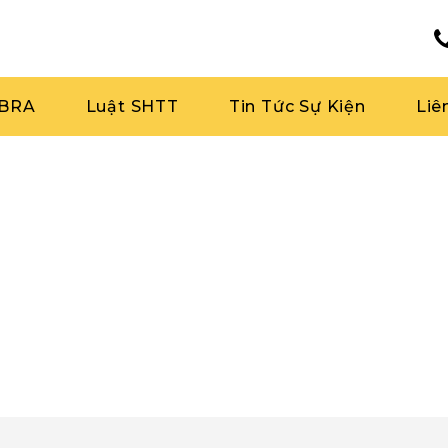
RBRA
Luật SHTT
Tin Tức Sự Kiện
Liê