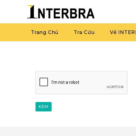
Trang Chủ
Tra Cứu
Về INTE