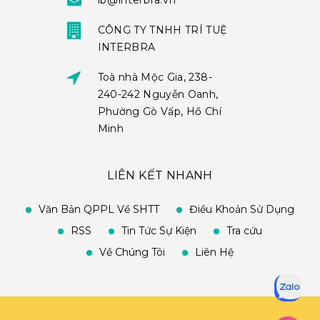
ib@interbra.vn
CÔNG TY TNHH TRÍ TUỆ
INTERBRA
Toà nhà Mộc Gia, 238-
240-242 Nguyễn Oanh,
Phường Gò Vấp, Hồ Chí
Minh
LIÊN KẾT NHANH
Văn Bản QPPL Về SHTT
Điều Khoản Sử Dụng
RSS
Tin Tức Sự Kiện
Tra cứu
Về Chúng Tôi
Liên Hệ