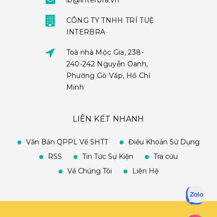
ib@interbra.vn
CÔNG TY TNHH TRÍ TUỆ
INTERBRA
Toà nhà Mộc Gia, 238-
240-242 Nguyễn Oanh,
Phường Gò Vấp, Hồ Chí
Minh
LIÊN KẾT NHANH
Văn Bản QPPL Về SHTT
Điều Khoản Sử Dụng
RSS
Tin Tức Sự Kiện
Tra cứu
Về Chúng Tôi
Liên Hệ