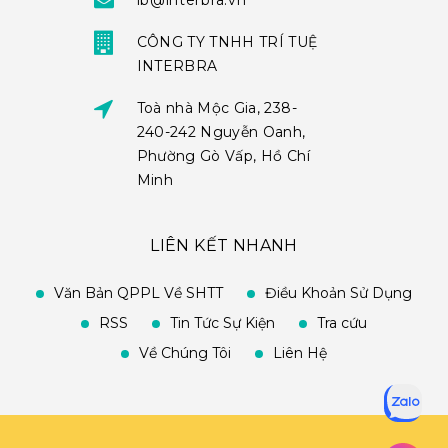
ib@interbra.vn
CÔNG TY TNHH TRÍ TUỆ
INTERBRA
Toà nhà Mộc Gia, 238-
240-242 Nguyễn Oanh,
Phường Gò Vấp, Hồ Chí
Minh
LIÊN KẾT NHANH
Văn Bản QPPL Về SHTT
Điều Khoản Sử Dụng
RSS
Tin Tức Sự Kiện
Tra cứu
Về Chúng Tôi
Liên Hệ