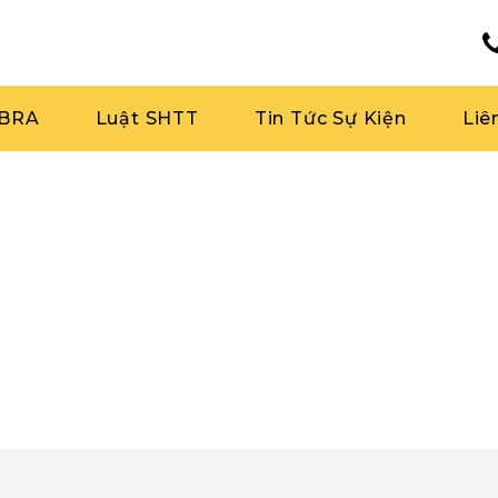
RBRA
Luật SHTT
Tin Tức Sự Kiện
Liê