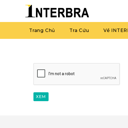
Trang Chủ
Tra Cứu
Về INTE