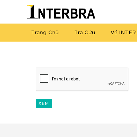
Trang Chủ
Tra Cứu
Về INTE