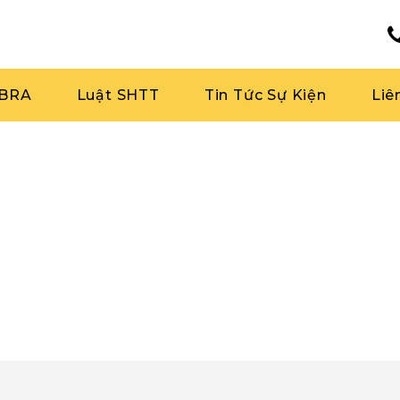
RBRA
Luật SHTT
Tin Tức Sự Kiện
Liê