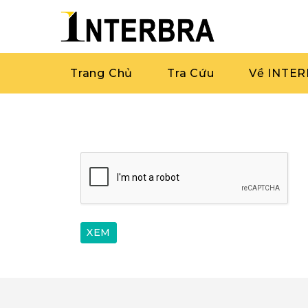
Trang Chủ
Tra Cứu
Về INTE