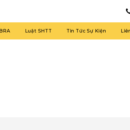
RBRA
Luật SHTT
Tin Tức Sự Kiện
Liê