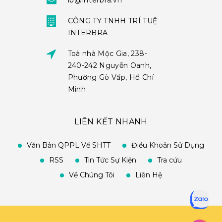
ib@interbra.vn
CÔNG TY TNHH TRÍ TUỆ
INTERBRA
Toà nhà Mộc Gia, 238-
240-242 Nguyễn Oanh,
Phường Gò Vấp, Hồ Chí
Minh
LIÊN KẾT NHANH
Văn Bản QPPL Về SHTT
Điều Khoản Sử Dụng
RSS
Tin Tức Sự Kiện
Tra cứu
Về Chúng Tôi
Liên Hệ