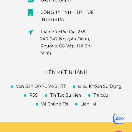
ib@interbra.vn
CÔNG TY TNHH TRÍ TUỆ
INTERBRA
Toà nhà Mộc Gia, 238-
240-242 Nguyễn Oanh,
Phường Gò Vấp, Hồ Chí
Minh
LIÊN KẾT NHANH
Văn Bản QPPL Về SHTT
Điều Khoản Sử Dụng
RSS
Tin Tức Sự Kiện
Tra cứu
Về Chúng Tôi
Liên Hệ