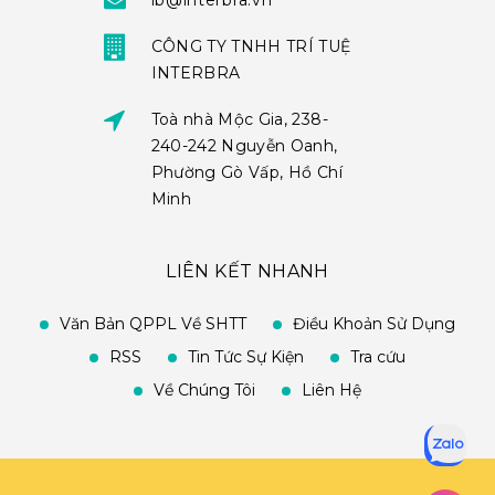
ib@interbra.vn
CÔNG TY TNHH TRÍ TUỆ
INTERBRA
Toà nhà Mộc Gia, 238-
240-242 Nguyễn Oanh,
Phường Gò Vấp, Hồ Chí
Minh
LIÊN KẾT NHANH
Văn Bản QPPL Về SHTT
Điều Khoản Sử Dụng
RSS
Tin Tức Sự Kiện
Tra cứu
Về Chúng Tôi
Liên Hệ