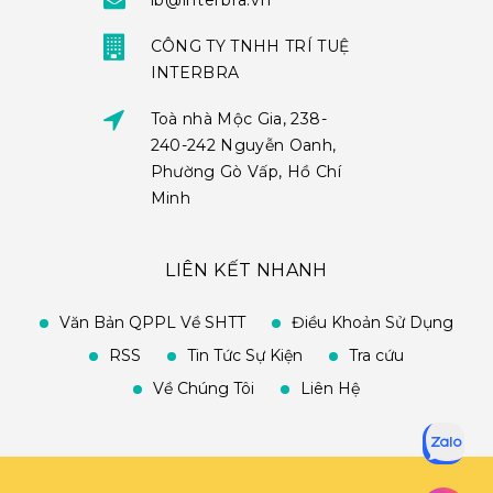
ib@interbra.vn
CÔNG TY TNHH TRÍ TUỆ
INTERBRA
Toà nhà Mộc Gia, 238-
240-242 Nguyễn Oanh,
Phường Gò Vấp, Hồ Chí
Minh
LIÊN KẾT NHANH
Văn Bản QPPL Về SHTT
Điều Khoản Sử Dụng
RSS
Tin Tức Sự Kiện
Tra cứu
Về Chúng Tôi
Liên Hệ