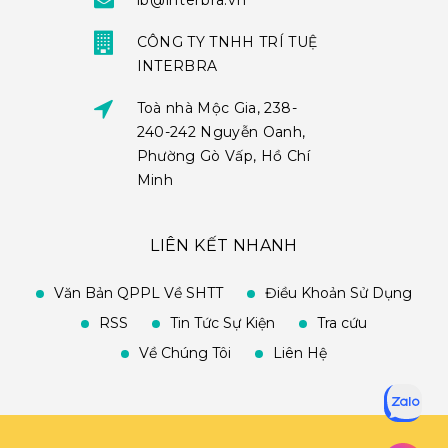
ib@interbra.vn
CÔNG TY TNHH TRÍ TUỆ
INTERBRA
Toà nhà Mộc Gia, 238-
240-242 Nguyễn Oanh,
Phường Gò Vấp, Hồ Chí
Minh
LIÊN KẾT NHANH
Văn Bản QPPL Về SHTT
Điều Khoản Sử Dụng
RSS
Tin Tức Sự Kiện
Tra cứu
Về Chúng Tôi
Liên Hệ