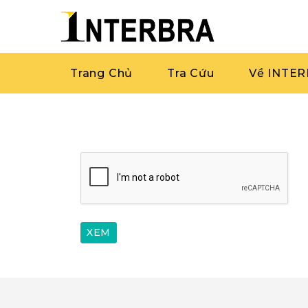
Trang Chủ
Tra Cứu
Về INTE