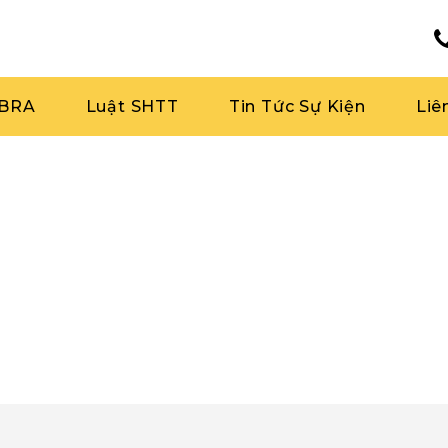
RBRA
Luật SHTT
Tin Tức Sự Kiện
Liê