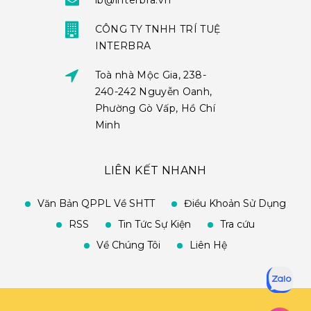
ib@interbra.vn
CÔNG TY TNHH TRÍ TUỆ
INTERBRA
Toà nhà Mộc Gia, 238-
240-242 Nguyễn Oanh,
Phường Gò Vấp, Hồ Chí
Minh
LIÊN KẾT NHANH
Văn Bản QPPL Về SHTT
Điều Khoản Sử Dụng
RSS
Tin Tức Sự Kiện
Tra cứu
Về Chúng Tôi
Liên Hệ