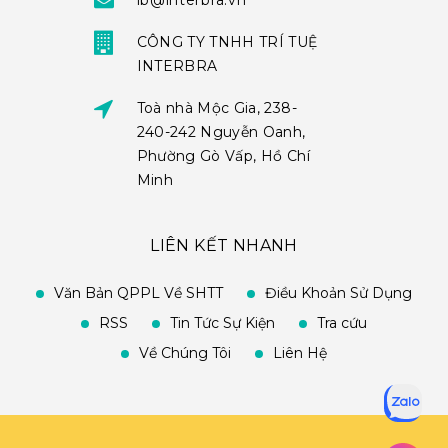
ib@interbra.vn
CÔNG TY TNHH TRÍ TUỆ
INTERBRA
Toà nhà Mộc Gia, 238-
240-242 Nguyễn Oanh,
Phường Gò Vấp, Hồ Chí
Minh
LIÊN KẾT NHANH
Văn Bản QPPL Về SHTT
Điều Khoản Sử Dụng
RSS
Tin Tức Sự Kiện
Tra cứu
Về Chúng Tôi
Liên Hệ