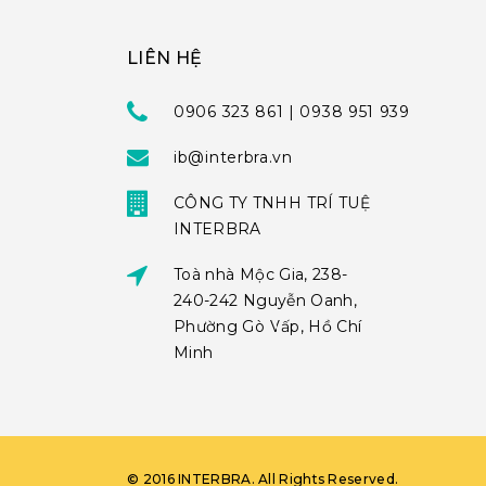
LIÊN HỆ
0906 323 861 | 0938 951 939
ib@interbra.vn
CÔNG TY TNHH TRÍ TUỆ
INTERBRA
Toà nhà Mộc Gia, 238-
240-242 Nguyễn Oanh,
Phường Gò Vấp, Hồ Chí
Minh
©
2016
INTERBRA
. All Rights Reserved.