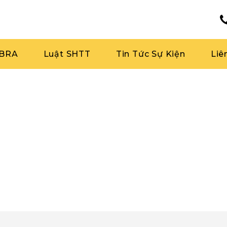
RBRA
Luật SHTT
Tin Tức Sự Kiện
Liê