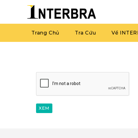
Trang Chủ
Tra Cứu
Về INTE