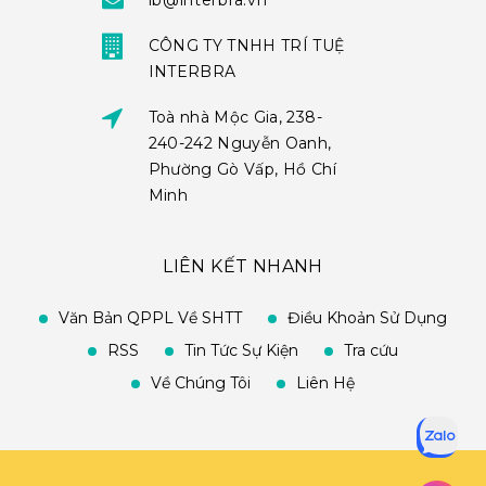
ib@interbra.vn
CÔNG TY TNHH TRÍ TUỆ
INTERBRA
Toà nhà Mộc Gia, 238-
240-242 Nguyễn Oanh,
Phường Gò Vấp, Hồ Chí
Minh
LIÊN KẾT NHANH
Văn Bản QPPL Về SHTT
Điều Khoản Sử Dụng
RSS
Tin Tức Sự Kiện
Tra cứu
Về Chúng Tôi
Liên Hệ