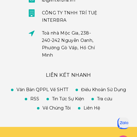
ib@interbra.vn
CÔNG TY TNHH TRÍ TUỆ
INTERBRA
Toà nhà Mộc Gia, 238-
240-242 Nguyễn Oanh,
Phường Gò Vấp, Hồ Chí
Minh
LIÊN KẾT NHANH
Văn Bản QPPL Về SHTT
Điều Khoản Sử Dụng
RSS
Tin Tức Sự Kiện
Tra cứu
Về Chúng Tôi
Liên Hệ