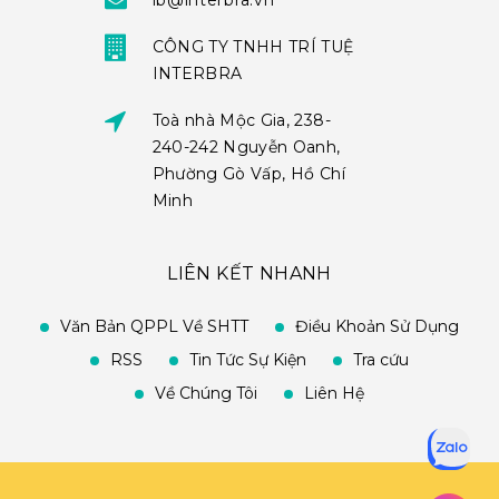
ib@interbra.vn
CÔNG TY TNHH TRÍ TUỆ
INTERBRA
Toà nhà Mộc Gia, 238-
240-242 Nguyễn Oanh,
Phường Gò Vấp, Hồ Chí
Minh
LIÊN KẾT NHANH
Văn Bản QPPL Về SHTT
Điều Khoản Sử Dụng
RSS
Tin Tức Sự Kiện
Tra cứu
Về Chúng Tôi
Liên Hệ