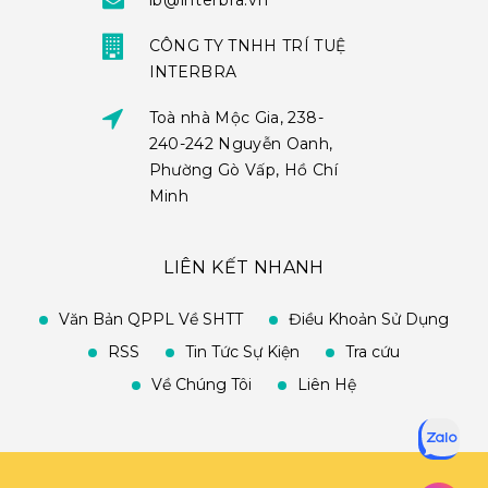
ib@interbra.vn
CÔNG TY TNHH TRÍ TUỆ
INTERBRA
Toà nhà Mộc Gia, 238-
240-242 Nguyễn Oanh,
Phường Gò Vấp, Hồ Chí
Minh
LIÊN KẾT NHANH
Văn Bản QPPL Về SHTT
Điều Khoản Sử Dụng
RSS
Tin Tức Sự Kiện
Tra cứu
Về Chúng Tôi
Liên Hệ