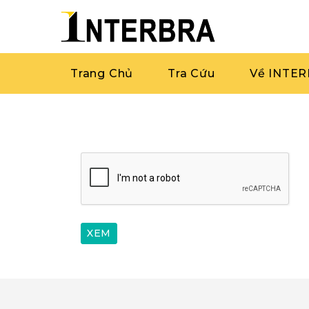
Trang Chủ
Tra Cứu
Về INTE