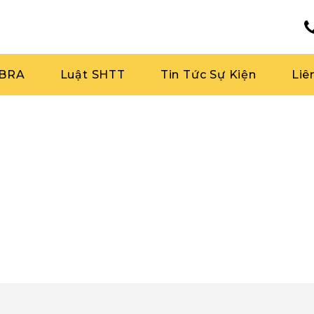
RBRA
Luật SHTT
Tin Tức Sự Kiện
Liê