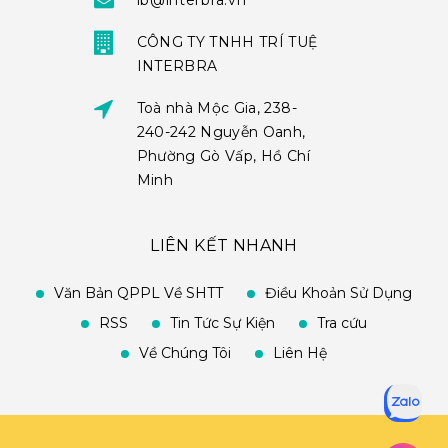
ib@interbra.vn
CÔNG TY TNHH TRÍ TUỆ
INTERBRA
Toà nhà Mộc Gia, 238-
240-242 Nguyễn Oanh,
Phường Gò Vấp, Hồ Chí
Minh
LIÊN KẾT NHANH
Văn Bản QPPL Về SHTT
Điều Khoản Sử Dụng
RSS
Tin Tức Sự Kiện
Tra cứu
Về Chúng Tôi
Liên Hệ