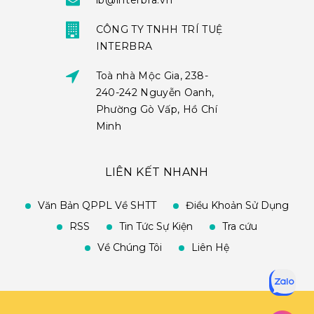
ib@interbra.vn
CÔNG TY TNHH TRÍ TUỆ
INTERBRA
Toà nhà Mộc Gia, 238-
240-242 Nguyễn Oanh,
Phường Gò Vấp, Hồ Chí
Minh
LIÊN KẾT NHANH
Văn Bản QPPL Về SHTT
Điều Khoản Sử Dụng
RSS
Tin Tức Sự Kiện
Tra cứu
Về Chúng Tôi
Liên Hệ