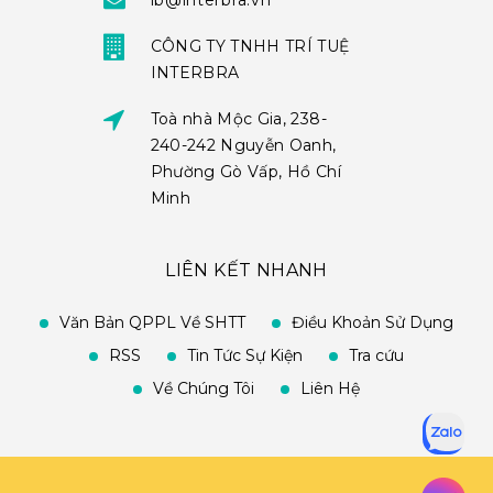
ib@interbra.vn
CÔNG TY TNHH TRÍ TUỆ
INTERBRA
Toà nhà Mộc Gia, 238-
240-242 Nguyễn Oanh,
Phường Gò Vấp, Hồ Chí
Minh
LIÊN KẾT NHANH
Văn Bản QPPL Về SHTT
Điều Khoản Sử Dụng
RSS
Tin Tức Sự Kiện
Tra cứu
Về Chúng Tôi
Liên Hệ