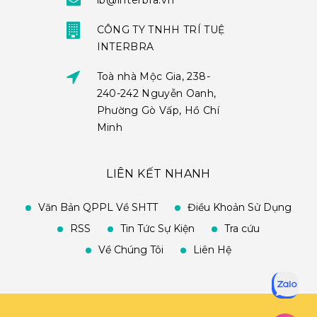
ib@interbra.vn
CÔNG TY TNHH TRÍ TUỆ
INTERBRA
Toà nhà Mộc Gia, 238-
240-242 Nguyễn Oanh,
Phường Gò Vấp, Hồ Chí
Minh
LIÊN KẾT NHANH
Văn Bản QPPL Về SHTT
Điều Khoản Sử Dụng
RSS
Tin Tức Sự Kiện
Tra cứu
Về Chúng Tôi
Liên Hệ