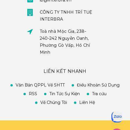
ib@interbra.vn
CÔNG TY TNHH TRÍ TUỆ
INTERBRA
Toà nhà Mộc Gia, 238-
240-242 Nguyễn Oanh,
Phường Gò Vấp, Hồ Chí
Minh
LIÊN KẾT NHANH
Văn Bản QPPL Về SHTT
Điều Khoản Sử Dụng
RSS
Tin Tức Sự Kiện
Tra cứu
Về Chúng Tôi
Liên Hệ