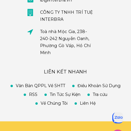
ib@interbra.vn
CÔNG TY TNHH TRÍ TUỆ
INTERBRA
Toà nhà Mộc Gia, 238-
240-242 Nguyễn Oanh,
Phường Gò Vấp, Hồ Chí
Minh
LIÊN KẾT NHANH
Văn Bản QPPL Về SHTT
Điều Khoản Sử Dụng
RSS
Tin Tức Sự Kiện
Tra cứu
Về Chúng Tôi
Liên Hệ